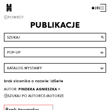
(0)
POWRÓT
PUBLIKACJE
search
POP-UP
KATALOG WYSTAWY
brak slownika o nazwie: idSerie
close
AUTOR:
PINDERA AGNIESZKA
SZUKAJ PO AUTORCE/AUTORZE
Brak towarów.