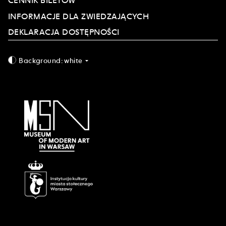
CENNIK BILETÓW
INFORMACJE DLA ZWIEDZAJĄCYCH
DEKLARACJA DOSTĘPNOŚCI
Background:
white
arrow_drop_down