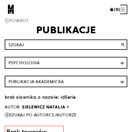
(0)
POWRÓT
PUBLIKACJE
search
PSYCHOLOGIA
PUBLIKACJA AKADEMICKA
brak slownika o nazwie: idSerie
close
AUTOR:
SIELEWICZ NATALIA
SZUKAJ PO AUTORCE/AUTORZE
Brak towarów.