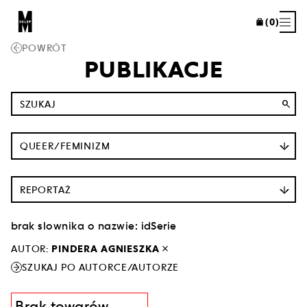
(0)
POWRÓT
PUBLIKACJE
search
QUEER/FEMINIZM
REPORTAŻ
brak slownika o nazwie: idSerie
close
AUTOR:
PINDERA AGNIESZKA
SZUKAJ PO AUTORCE/AUTORZE
Brak towarów.